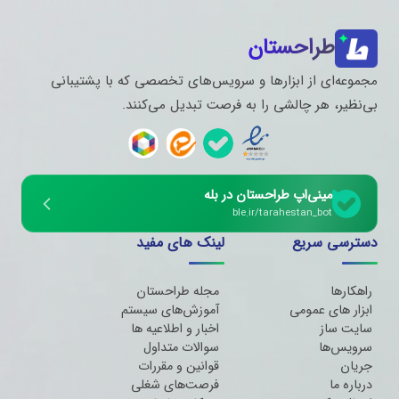
طراحستان
مجموعه‌ای از ابزارها و سرویس‌های تخصصی که با پشتیبانی
بی‌نظیر، هر چالشی را به فرصت تبدیل می‌کنند.
مینی‌اپ طراحستان در بله
ble.ir/tarahestan_bot
دسترسی سریع
لینک های مفید
راهکارها
مجله طراحستان
ابزار های عمومی
آموزش‌های سیستم
سایت ساز
اخبار و اطلاعیه ها
سرویس‌ها
سوالات متداول
جریان
قوانین و مقررات
درباره ما
فرصت‌های شغلی