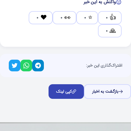
واکنش به این خبر
❤️
👀
⭐
👍
0
0
0
0
🙏
0
اشتراک‌گذاری این خبر:
بازگشت به اخبار
کپی لینک