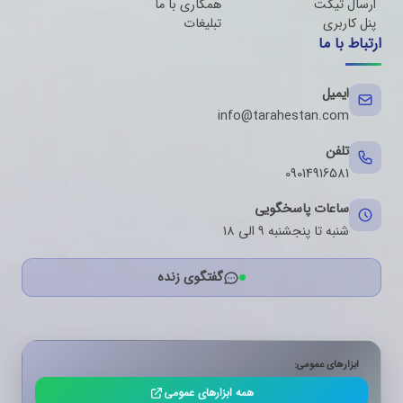
ارسال تیکت
همکاری با ما
پنل کاربری
تبلیغات
ارتباط با ما
ایمیل
info@tarahestan.com
تلفن
09014916581
ساعات پاسخگویی
شنبه تا پنجشنبه ۹ الی ۱۸
گفتگوی زنده
ابزارهای عمومی:
همه ابزارهای عمومی