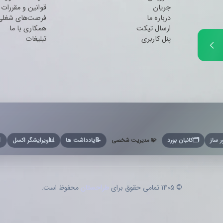
قوانین و مقررات
جریان
فرصت‌های شغلی
درباره ما
همکاری با ما
ارسال تیکت
تبلیغات
پنل کاربری

ویرایشگر اکسل
📊
یادداشت ها
📝
🧩 مدیریت شخصی
کانبان بورد
🗂️
فاکتو
محفوظ است.
طراحستان
© 1405 تمامی حقوق برای