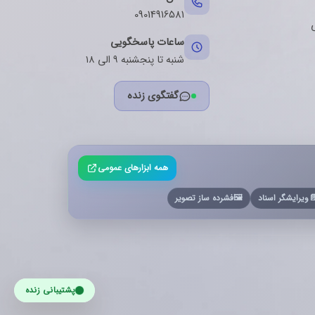
09014916581
ساعات پاسخگویی
شنبه تا پنجشنبه ۹ الی ۱۸
گفتگوی زنده
همه ابزارهای عمومی
فشرده ساز تصویر
🖼️
ویرایشگر اسناد

پشتیبانی زنده