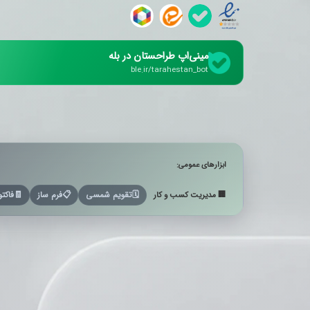
مینی‌اپ طراحستان در بله
ble.ir/tarahestan_bot
ابزارهای عمومی:
🏢 مدیریت کسب و کار
🗓️
تقویم شمسی
📋
فرم ساز
🧾
فاکتو