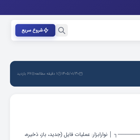
شروع سریع
1405/01/30
1 دقیقه مطالعه
67 بازدید
رابزار: عملیات فایل (جدید، باز، ذخیره،