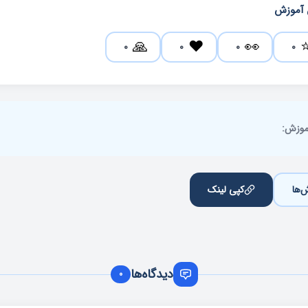
 آموزش
🙏
❤️
👀
0
0
0
0
آموزش:
‌ها
کپی لینک
دیدگاه‌ها
0