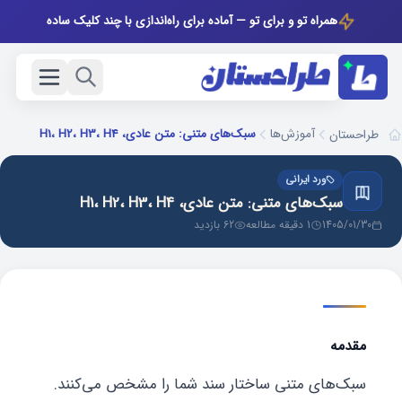
همراه تو و برای تو — آماده برای راه‌اندازی با چند کلیک ساده
آموزش‌ها
سبک‌های متنی: متن عادی، H1، H2، H3، H4
طراحستان
ورد ایرانی
سبک‌های متنی: متن عادی، H1، H2، H3، H4
1405/01/30
1 دقیقه مطالعه
62 بازدید
مقدمه
سبک‌های متنی ساختار سند شما را مشخص می‌کنند.