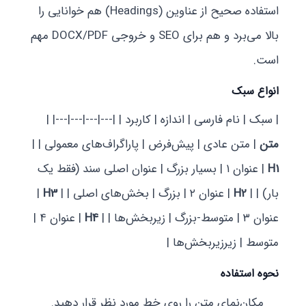
استفاده صحیح از عناوین (Headings) هم خوانایی را
بالا می‌برد و هم برای SEO و خروجی DOCX/PDF مهم
است.
انواع سبک
| سبک | نام فارسی | اندازه | کاربرد | |---|---|---|---| |
متن
| متن عادی | پیش‌فرض | پاراگراف‌های معمولی | |
H1
| عنوان ۱ | بسیار بزرگ | عنوان اصلی سند (فقط یک
بار) | |
H2
| عنوان ۲ | بزرگ | بخش‌های اصلی | |
H3
|
عنوان ۳ | متوسط-بزرگ | زیربخش‌ها | |
H4
| عنوان ۴ |
متوسط | زیرزیربخش‌ها |
نحوه استفاده
مکان‌نمای متن را روی خط مورد نظر قرار دهید.