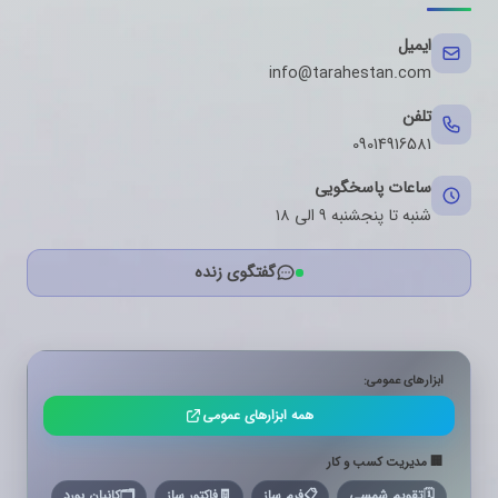
ایمیل
info@tarahestan.com
تلفن
09014916581
ساعات پاسخگویی
شنبه تا پنجشنبه ۹ الی ۱۸
گفتگوی زنده
ابزارهای عمومی:
همه ابزارهای عمومی
🏢 مدیریت کسب و کار
🗓️
تقویم شمسی
📋
فرم ساز
🧾
فاکتور ساز
🗂️
کانبان بورد