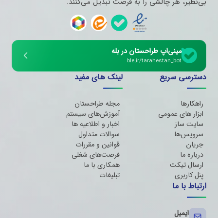
بی‌نظیر، هر چالشی را به فرصت تبدیل می‌کنند.
مینی‌اپ طراحستان در بله
ble.ir/tarahestan_bot
دسترسی سریع
لینک های مفید
راهکارها
مجله طراحستان
ابزار های عمومی
آموزش‌های سیستم
سایت ساز
اخبار و اطلاعیه ها
سرویس‌ها
سوالات متداول
جریان
قوانین و مقررات
درباره ما
فرصت‌های شغلی
ارسال تیکت
همکاری با ما
پنل کاربری
تبلیغات
ارتباط با ما
ایمیل