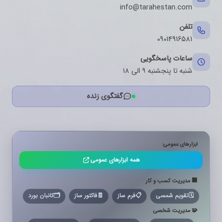
info@tarahestan.com
تلفن
09014916581
ساعات پاسخگویی
شنبه تا پنجشنبه ۹ الی ۱۸
گفتگوی زنده
ابزارهای عمومی:
همه ابزارهای عمومی
🏢 مدیریت کسب و کار
🗓️
تقویم شمسی
📋
فرم ساز
🧾
فاکتور ساز
🗂️
کانبان بورد
🧩 مدیریت شخصی