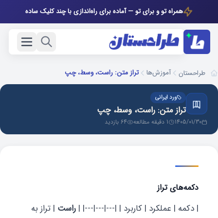
همراه تو و برای تو — آماده برای راه‌اندازی با چند کلیک ساده
آموزش‌ها
تراز متن: راست، وسط، چپ
طراحستان
ورد ایرانی
تراز متن: راست، وسط، چپ
1405/01/30
1 دقیقه مطالعه
64 بازدید
دکمه‌های تراز
| دکمه | عملکرد | کاربرد | |---|---|---| |
راست
| تراز به