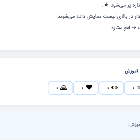
ره پر می‌شود ★.
‌دار در بالای لیست نمایش داده می‌شوند.
 → لغو ستاره.
 آموزش
🙏
❤️
👀
0
0
0
0
آموزش: