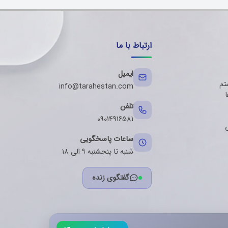
ارتباط با ما
ایمیل
تم
info@tarahestan.com
ا
تلفن
09014916581
ساعات پاسخگویی
شنبه تا پنجشنبه ۹ الی ۱۸
گفتگوی زنده