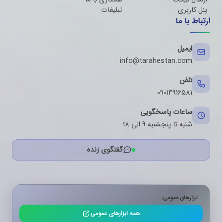
پنل کاربری
تبلیغات
ارتباط با ما
ایمیل
info@tarahestan.com
تلفن
09014916581
ساعات پاسخگویی
شنبه تا پنجشنبه ۹ الی ۱۸
گفتگوی زنده
ابزارهای عمومی:
همه ابزارهای عمومی