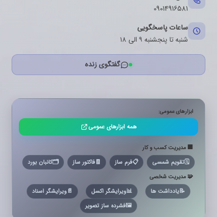
09014916581
ساعات پاسخگویی
شنبه تا پنجشنبه ۹ الی ۱۸
گفتگوی زنده
ابزارهای عمومی:
همه ابزارهای عمومی
🏢 مدیریت کسب و کار
🗓️
تقویم شمسی
📋
فرم ساز
🧾
فاکتور ساز
🗂️
کانبان بورد
🧩 مدیریت شخصی
📝
یادداشت ها
📊
ویرایشگر اکسل
📄
ویرایشگر اسناد
🖼️
فشرده ساز تصویر