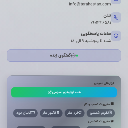
info@tarahestan.com
تلفن
09014916581
ساعات پاسخگویی
شنبه تا پنجشنبه ۹ الی ۱۸
گفتگوی زنده
ابزارهای عمومی:
همه ابزارهای عمومی
🏢 مدیریت کسب و کار
🗓️
تقویم شمسی
📋
فرم ساز
🧾
فاکتور ساز
🗂️
کانبان بورد
🧩 مدیریت شخصی