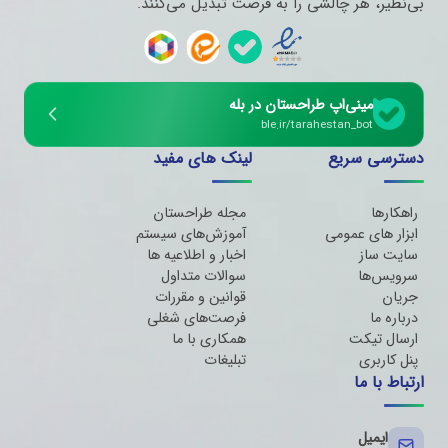
بی‌نظیر، هر چالشی را به فرصت تبدیل می‌کنند.
مینی‌اپ طراحستان در بله
ble.ir/tarahestan_bot
دسترسی سریع
لینک های مفید
راهکارها
مجله طراحستان
ابزار های عمومی
آموزش‌های سیستم
سایت ساز
اخبار و اطلاعیه ها
سرویس‌ها
سوالات متداول
جریان
قوانین و مقررات
درباره ما
فرصت‌های شغلی
ارسال تیکت
همکاری با ما
پنل کاربری
تبلیغات
ارتباط با ما
ایمیل