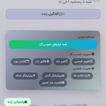
شنبه تا پنجشنبه ۹ الی ۱۸
گفتگوی زنده
ابزارهای عمومی:
همه ابزارهای عمومی
🏢 مدیریت کسب و کار
🗓️
تقویم شمسی
📋
فرم ساز
🧾
فاکتور ساز
🗂️
کانبان بورد
🧩 مدیریت شخصی
📝
یادداشت ها
📊
ویرایشگر اکسل
📄
ویرایشگر اسناد
🖼️
فشرده ساز تصویر
پشتیبانی زنده
© 1405 تمامی حقوق برای
طراحستان
محفوظ است.