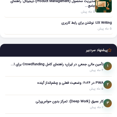
مدیریت محصول (Product Management) دیجیتال: راهنمای
جامع...
5 ماه پیش
UX Writing: نوشتن برای رابط کاربری
5 ماه پیش
پیشنهاد سردبیر
تأمین مالی جمعی در ایران؛ راهنمای کامل Crowdfunding برای ا...
1
4 ماه پیش
PWA در ۲۰۲۶: وضعیت فعلی و چشم‌انداز آینده
2
5 ماه پیش
کار عمیق (Deep Work): تمرکز بدون حواس‌پرتی
3
6 ماه پیش