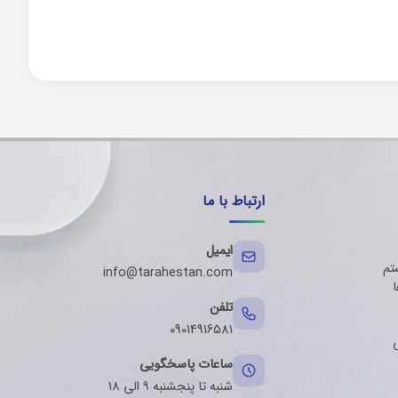
ارتباط با ما
ایمیل
تم
info@tarahestan.com
ا
تلفن
09014916581
ساعات پاسخگویی
شنبه تا پنجشنبه ۹ الی ۱۸