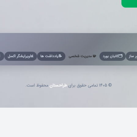

ویرایشگر اکسل
📊
یادداشت ها
📝
🧩 مدیریت شخصی
کانبان بورد
🗂️
فاکتو
محفوظ است.
طراحستان
© 1405 تمامی حقوق برای