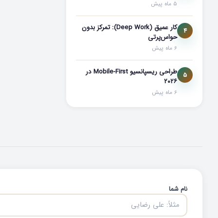
5 ماه پیش
کار عمیق (Deep Work): تمرکز بدون
4
حواس‌پرتی
6 ماه پیش
طراحی ریسپانسیو Mobile-First در
5
۲۰۲۶
6 ماه پیش
نام شما