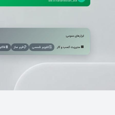
ble.ir/tarahestan_bot
ابزارهای عمومی:
🏢 مدیریت کسب و کار
🗓️
تقویم شمسی
📋
فرم ساز
🧾
فاکتو