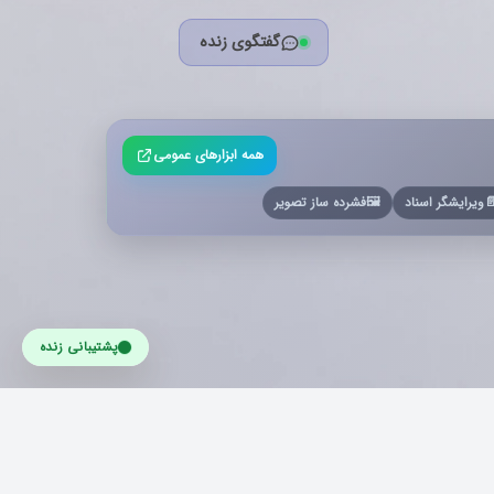
گفتگوی زنده
همه ابزارهای عمومی
فشرده ساز تصویر
🖼️
ویرایشگر اسناد

پشتیبانی زنده