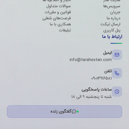
سایت ساز
اخبار و اطلاعیه ها
سرویس‌ها
سوالات متداول
جریان
قوانین و مقررات
درباره ما
فرصت‌های شغلی
ارسال تیکت
همکاری با ما
پنل کاربری
تبلیغات
ارتباط با ما
ایمیل
info@tarahestan.com
تلفن
09014916581
ساعات پاسخگویی
شنبه تا پنجشنبه ۹ الی ۱۸
گفتگوی زنده