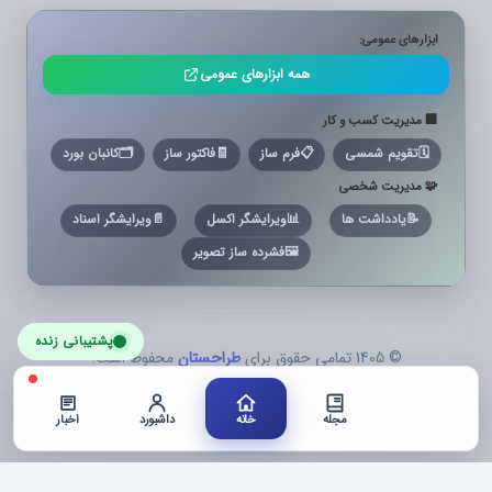
ابزارهای عمومی:
همه ابزارهای عمومی
🏢 مدیریت کسب و کار
🗓️
تقویم شمسی
📋
فرم ساز
🧾
فاکتور ساز
🗂️
کانبان بورد
🧩 مدیریت شخصی
📝
یادداشت ها
📊
ویرایشگر اکسل
📄
ویرایشگر اسناد
🖼️
فشرده ساز تصویر
پشتیبانی زنده
© 1405 تمامی حقوق برای
طراحستان
محفوظ است.
مجله
خانه
داشبورد
اخبار