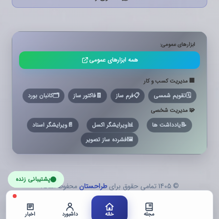
ابزارهای عمومی:
همه ابزارهای عمومی
🏢 مدیریت کسب و کار
🗓️
تقویم شمسی
📋
فرم ساز
🧾
فاکتور ساز
🗂️
کانبان بورد
🧩 مدیریت شخصی
📝
یادداشت ها
📊
ویرایشگر اکسل
📄
ویرایشگر اسناد
🖼️
فشرده ساز تصویر
پشتیبانی زنده
© 1405 تمامی حقوق برای
طراحستان
محفوظ است.
مجله
خانه
داشبورد
اخبار