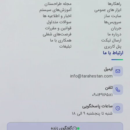
راهکارها
مجله طراحستان
ابزار های عمومی
آموزش‌های سیستم
سایت ساز
اخبار و اطلاعیه ها
سرویس‌ها
سوالات متداول
جریان
قوانین و مقررات
درباره ما
فرصت‌های شغلی
ارسال تیکت
همکاری با ما
پنل کاربری
تبلیغات
ارتباط با ما
ایمیل
info@tarahestan.com
تلفن
09014916581
ساعات پاسخگویی
شنبه تا پنجشنبه ۹ الی ۱۸
گفتگوی زنده