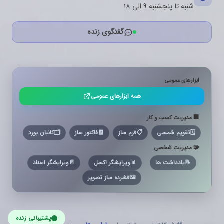
شنبه تا پنجشنبه ۹ الی ۱۸
گفتگوی زنده
ابزارهای عمومی:
همه ابزارهای عمومی
🏢 مدیریت کسب و کار
🗓️
تقویم شمسی
📋
فرم ساز
🧾
فاکتور ساز
🗂️
کانبان بورد
🧩 مدیریت شخصی
📝
یادداشت ها
📊
ویرایشگر اکسل
📄
ویرایشگر اسناد
🖼️
فشرده ساز تصویر
پشتیبانی زنده